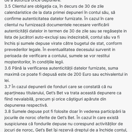
3.5 Clientul are obligația ca, în decurs de 30 de zile
calendaristice de la data primei depuneri în contul său, să
confirme autenticitatea datelor furnizate. În cazul în care
clientul nu furnizează documentele necesare verificării
autenticității datelor in termen de 30 de zile sau se regăsește in
lista de jucători auto-excluși sau indezirabili, contul său va fi
închis și sumele depuse virate către bugetul de stat, conform
prevederilor legale. În eventualitatea decesului survenit in
perioada de verificare a contului, sumele se vor restitui
moștenitorilor, în condițiile legii.
3.6 Până la verificarea autenticității datelor furnizate, suma
maximă ce poate fi depusă este de 200 Euro sau echivalentul in
lei.
3.7 În cazul depunerii de fonduri care se constată că nu
aparțineau titularului, Get’s Bet va trata această depunere ca
fiind nevalabilă, precum și orice câștiguri apărute din
depunerea respectivă.
3.8 Sumele depuse pot fi folosite doar în vederea participării la
jocurile de noroc oferite de Get’s Bet. În cazul în care există
suspiciunea că fondurile depuse nu corespund activităților de
jocuri de noroc, Get’s Bet își rezervă dreptul de a închide contul,