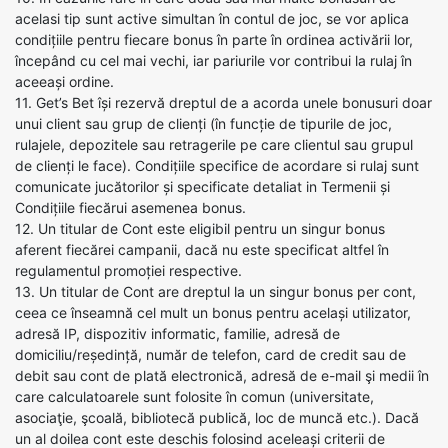
acelasi tip sunt active simultan în contul de joc, se vor aplica
condițiile pentru fiecare bonus în parte în ordinea activării lor,
începând cu cel mai vechi, iar pariurile vor contribui la rulaj în
aceeași ordine.
11. Get’s Bet își rezervă dreptul de a acorda unele bonusuri doar
unui client sau grup de clienți (în funcție de tipurile de joc,
rulajele, depozitele sau retragerile pe care clientul sau grupul
de clienți le face). Condițiile specifice de acordare si rulaj sunt
comunicate jucătorilor și specificate detaliat in Termenii și
Condițiile fiecărui asemenea bonus.
12. Un titular de Cont este eligibil pentru un singur bonus
aferent fiecărei campanii, dacă nu este specificat altfel în
regulamentul promoției respective.
13. Un titular de Cont are dreptul la un singur bonus per cont,
ceea ce înseamnă cel mult un bonus pentru același utilizator,
adresă IP, dispozitiv informatic, familie, adresă de
domiciliu/reședință, număr de telefon, card de credit sau de
debit sau cont de plată electronică, adresă de e-mail şi medii în
care calculatoarele sunt folosite în comun (universitate,
asociaţie, şcoală, bibliotecă publică, loc de muncă etc.). Dacă
un al doilea cont este deschis folosind aceleași criterii de