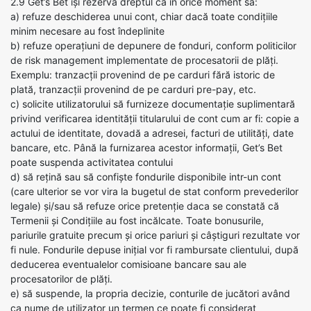
2.9 Get’s Bet își rezervă dreptul ca în orice moment să:
a) refuze deschiderea unui cont, chiar dacă toate condițiile
minim necesare au fost îndeplinite
b) refuze operațiuni de depunere de fonduri, conform politicilor
de risk management implementate de procesatorii de plăți.
Exemplu: tranzacții provenind de pe carduri fără istoric de
plată, tranzacții provenind de pe carduri pre-pay, etc.
c) solicite utilizatorului să furnizeze documentație suplimentară
privind verificarea identității titularului de cont cum ar fi: copie a
actului de identitate, dovadă a adresei, facturi de utilități, date
bancare, etc. Până la furnizarea acestor informații, Get’s Bet
poate suspenda activitatea contului
d) să rețină sau să confiște fondurile disponibile intr-un cont
(care ulterior se vor vira la bugetul de stat conform prevederilor
legale) și/sau să refuze orice pretenție daca se constată că
Termenii și Condițiile au fost incălcate. Toate bonusurile,
pariurile gratuite precum și orice pariuri și câștiguri rezultate vor
fi nule. Fondurile depuse inițial vor fi rambursate clientului, după
deducerea eventualelor comisioane bancare sau ale
procesatorilor de plăți.
e) să suspende, la propria decizie, conturile de jucători având
ca nume de utilizator un termen ce poate fi considerat