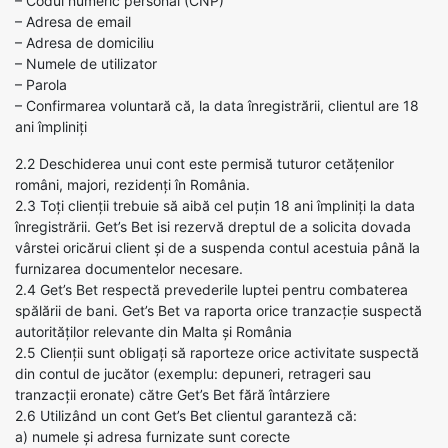
– Codul numeric personal (CNP)
– Adresa de email
– Adresa de domiciliu
– Numele de utilizator
– Parola
– Confirmarea voluntară că, la data înregistrării, clientul are 18
ani împliniți
2.2 Deschiderea unui cont este permisă tuturor cetățenilor
români, majori, rezidenți în România.
2.3 Toți clienții trebuie să aibă cel puțin 18 ani împliniți la data
înregistrării. Get’s Bet isi rezervă dreptul de a solicita dovada
vârstei oricărui client și de a suspenda contul acestuia până la
furnizarea documentelor necesare.
2.4 Get’s Bet respectă prevederile luptei pentru combaterea
spălării de bani. Get’s Bet va raporta orice tranzacție suspectă
autorităților relevante din Malta și România
2.5 Clienții sunt obligați să raporteze orice activitate suspectă
din contul de jucător (exemplu: depuneri, retrageri sau
tranzacții eronate) către Get’s Bet fără întârziere
2.6 Utilizând un cont Get’s Bet clientul garanteză că:
a) numele și adresa furnizate sunt corecte