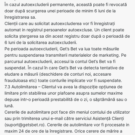
Ȋn cazul autoexcluderii permanente, această poate fi revocată
doar după scurgerea unei perioade de minim 6 luni de la
înregistrarea sa.
Clienții care au solicitat autoexcluderea vor fi înregistrați
automat in registrul persoanelor autoexcluse. Un client poate
solicita ștergerea sa din acest registru doar după o perioadă de
6 luni de la solicitarea autoexcluderii.
Pe perioada autoexcluderii, Get’s Bet va lua toate măsurile
pentru suspendarea transmiterii materialelor de marketing. Pe
parcursul autoexcluderii, accesul la contul Get’s Bet va fi
suspendat. În cazul în care Get’s Bet va detecta tentative de
eludare a măsurii (deschidere de conturi noi, accesare
frauduloasa etc) toate conturile implicate vor fi suspendate.
7.3 Autolimitarea – Clientul va avea la dispoziție opțiunea de
limitare prin stabilirea unor plafoane asupra sumelor maxime
depuse intr-o perioadă prestabilită de o zi, o săptămână sau o
lună.
Cererile de autolimitare pot face din meniul contului de utilizator
sau prin trimiterea unui e-mail către serviciul Asistență Clienți
(suport@getsbet.ro). Cererile de autolimitare vor fi procesate in
maxim 24 de ore de la înregistrare. Orice cerere de mărire a