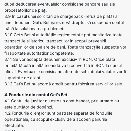
după deducerea eventualelor comisioane bancare sau ale
procesatorilor de plăți.
3.9 În cazul unei solicitări de chargeback (refuz de plată) al
unei depuneri, Get’s Bet își rezervă dreptul să suspende contul
până la soluționarea problemei.
3.10 Get’s Bet și autoritățile reglementate pot monitoriza toate
tranzacțiile si istoricul tranzacțiilor in scopul prevenirii
operațiunilor de spălare de bani. Toate tranzacțiile suspecte vor
fi raportate autorităților competente.
3.11 Se vor accepta depuneri exclusiv în RON. Orice plată
primită făcută în altă monedă va fi convertită în RON la cursul
oficial. Eventualele comisioane aferente schimbului valutar vor fi
suportate de client.
3.12 Get’s Bet nu acordă credit pentru folosirea serviciilor sale.
4. Fondurile din contul Get’s Bet
4.1 Contul de jucător nu este un cont bancar, prin urmare nu
este purtător de dobânzi.
4.2 Fondurile clienților sunt pastrate separat de fondurile
operaționale, cu scopul exclusiv de a acoperi pariurile
efectuate.