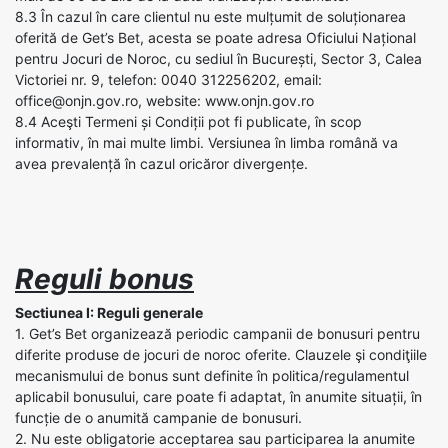
8.3 În cazul în care clientul nu este mulțumit de soluționarea
oferită de Get’s Bet, acesta se poate adresa Oficiului Național
pentru Jocuri de Noroc, cu sediul în București, Sector 3, Calea
Victoriei nr. 9, telefon: 0040 312256202, email:
office@onjn.gov.ro, website: www.onjn.gov.ro
8.4 Aceşti Termeni și Condiții pot fi publicate, în scop
informativ, în mai multe limbi. Versiunea în limba română va
avea prevalență în cazul oricăror divergențe.
Reguli bonus
Sectiunea I: Reguli generale
1. Get’s Bet organizează periodic campanii de bonusuri pentru
diferite produse de jocuri de noroc oferite. Clauzele şi condiţiile
mecanismului de bonus sunt definite în politica/regulamentul
aplicabil bonusului, care poate fi adaptat, în anumite situații, în
funcție de o anumită campanie de bonusuri.
2. Nu este obligatorie acceptarea sau participarea la anumite