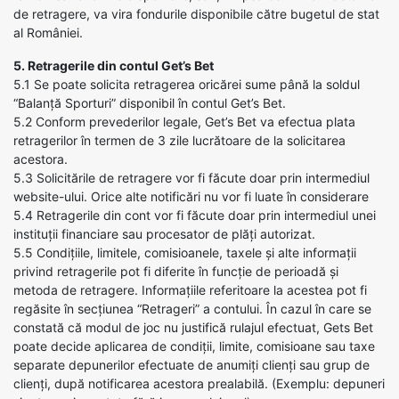
de retragere, va vira fondurile disponibile către bugetul de stat
al României.
5. Retragerile din contul Get’s Bet
5.1 Se poate solicita retragerea oricărei sume până la soldul
“Balanță Sporturi” disponibil în contul Get’s Bet.
5.2 Conform prevederilor legale, Get’s Bet va efectua plata
retragerilor în termen de 3 zile lucrătoare de la solicitarea
acestora.
5.3 Solicitările de retragere vor fi făcute doar prin intermediul
website-ului. Orice alte notificări nu vor fi luate în considerare
5.4 Retragerile din cont vor fi făcute doar prin intermediul unei
instituții financiare sau procesator de plăți autorizat.
5.5 Condițiile, limitele, comisioanele, taxele și alte informații
privind retragerile pot fi diferite în funcție de perioadă și
metoda de retragere. Informațiile referitoare la acestea pot fi
regăsite în secțiunea “Retrageri” a contului. În cazul în care se
constată că modul de joc nu justifică rulajul efectuat, Gets Bet
poate decide aplicarea de condiții, limite, comisioane sau taxe
separate depunerilor efectuate de anumiți clienți sau grup de
clienți, după notificarea acestora prealabilă. (Exemplu: depuneri