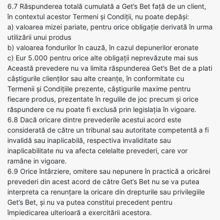
6.7 Răspunderea totală cumulată a Get’s Bet față de un client,
în contextul acestor Termeni și Condiții, nu poate depăși:
a) valoarea mizei pariate, pentru orice obligație derivată în urma
utilizării unui produs
b) valoarea fondurilor în cauză, în cazul depunerilor eronate
c) Eur 5.000 pentru orice alte obligații neprevăzute mai sus
Această prevedere nu va limita răspunderea Get’s Bet de a plati
câștigurile clienților sau alte creanțe, în conformitate cu
Termenii și Condițiile prezente, câștigurile maxime pentru
fiecare produs, prezentate în regulile de joc precum și orice
răspundere ce nu poate fi exclusă prin legislația în vigoare.
6.8 Dacă oricare dintre prevederile acestui acord este
considerată de către un tribunal sau autoritate competentă a fi
invalidă sau inaplicabilă, respectiva invaliditate sau
inaplicabilitate nu va afecta celelalte prevederi, care vor
ramâne in vigoare.
6.9 Orice întârziere, omitere sau nepunere în practică a oricărei
prevederi din acest acord de către Get’s Bet nu se va putea
interpreta ca renunțare la oricare din drepturile sau privilegiile
Get’s Bet, și nu va putea constitui precedent pentru
împiedicarea ulterioară a exercitării acestora.