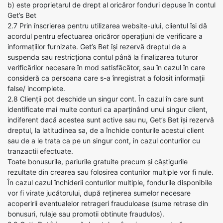
b) este proprietarul de drept al oricăror fonduri depuse în contul
Get’s Bet
2.7 Prin înscrierea pentru utilizarea website-ului, clientul îsi dă
acordul pentru efectuarea oricăror operațiuni de verificare a
informațiilor furnizate. Get’s Bet își rezervă dreptul de a
suspenda sau restricționa contul până la finalizarea tuturor
verificărilor necesare în mod satisfăcător, sau în cazul în care
consideră ca persoana care s-a înregistrat a folosit informații
false/ incomplete.
2.8 Clienții pot deschide un singur cont. În cazul în care sunt
identificate mai multe conturi ca aparținând unui singur client,
indiferent dacă acestea sunt active sau nu, Get’s Bet își rezervă
dreptul, la latitudinea sa, de a închide conturile acestui client
sau de a le trata ca pe un singur cont, in cazul conturilor cu
tranzactii efectuate.
Toate bonusurile, pariurile gratuite precum și câștigurile
rezultate din crearea sau folosirea conturilor multiple vor fi nule.
În cazul cazul închiderii conturilor multiple, fondurile disponibile
vor fi virate jucătorului, după reținerea sumelor necesare
acoperirii eventualelor retrageri frauduloase (sume retrase din
bonusuri, rulaje sau promotii obtinute fraudulos).