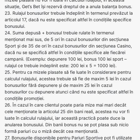
situație, Get’s Bet își rezervă dreptul de a anula balanța bonus.
23. Rulajul bonusurilor trebuie îndeplinit în termenul prevăzut la
articolul 17, dacă nu este specificat altfel în condițiile specifice
bonusului.
24. Suma depusă + bonusul trebuie rulate în termenul
menționat mai sus, de 5 ori în cazul bonusurilor din secțiunea
Sport și de 35 de ori în cazul bonusurilor din secțiunea Casino,
dacă nu se specifică altfel în condițiile specifice ale fiecărei
campanii. (Exemplu: depunere 100 lei, bonus 100 lei sport –
rulajul ce trebuie indeplinit este: 200 lei x 5 = 1000 lei).
25. Pentru ca mizele plasate să fie luate în considerare pentru
calculul rulajului, acestea trebuie să fie de maxim 5 lei în cazul
bonusurilor fără depunere și de maxim 25 lei în cazul
bonusurilor cu depunere atunci când nu este specificat altfel în
condițiile promoției.
26. În cazul în care clientul poate paria mize mai mari decât
cele menționate la articolul 25 din bani reali, acestea nu vor fi
luate în calculul rulajului, iar această practică poate duce la
anularea bonusului. Din banii bonus nu se pot plasa sub nicio
formă pariuri cu o miză decât cea menționată.
27. Bonusurile disponibile pentru Pariuri Sportive pot fi utilizate