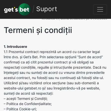
|
Suport
Descarcă în format PDF
Versiunea 1.7, ultima actualizare pe 01/03/2023
Termeni și condiții
1. Introducere
1.1 Prezentul contract reprezintă un acord cu caracter legal
între dvs. și Get’s Bet. Prin selectarea opțiunii “Sunt de acord”
confirmați ca ați citit prezentul contract și vă obligați sa
respectați condițiile, regulile și intrucțiunile prezentate. Dacă nu
înțelegeți sau nu sunteți de acord cu vreuna dintre prevederile
acestui contract, nu folosiți sau nu continuați să folosiți site-ul.
Utilizând și/sau vizitând orice secțiune (sau sub-domenii) a
website-ului getsbet.ro și/ sau înregistrându-vă pe website,
sunteți de acord să respectați:
– acești Termeni și Condiții;
– Politica de Confidențialitate;
– Politica Cookie-uri;