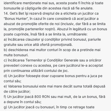
identificare menționate mai sus, acesta poate fi închis și toate
bonusurile și câștigurile din acestea riscă să fie anulate.
14. Get’s Bet îşi rezervă dreptul de a eticheta un jucător ca
“Bonus Hunter”, în cazul în care consideră că acel jucător a
abuzat de promoţiile oferite de noi (inclusiv, dar fără a se limita
la, promoţiile partenerilor noştri). Abuzul în legătură cu un bonus
poate cuprinde, însă fără a se limita la, următoarele:
a) încălcarea clauzelor şi condiţiilor privind bonusul, pariurile
gratuite sau orice altă ofertă promoţională.
b) deschiderea mai multor conturi în scop de a pretinde mai
multe bonusuri.
c) încălcarea Termenilor și Condițiilor Generale sau a oricăror
prevederi conexe cu acestea, pe care jucătorul le-a acceptat
prin continuarea utilizării contului de joc.
d) Un jucător foloseşte doar cupoane bonus pentru a juca pe
contul său;
e) Valoarea bonusului este mai mare decât suma totală depusă
de către jucător;
f) Un jucător joacă 800 RON sau mai mult, de la un bonus, fără
a depune în contul său;
g) Un jucător joacă cu bonusuri, în timp ce retrage toate