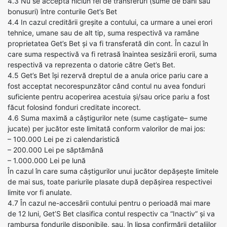
4.3 Nu se accepta niciun fel de transferuri (sume de bani sau
bonusuri) între conturile Get’s Bet
4.4 In cazul creditării greșite a contului, ca urmare a unei erori
tehnice, umane sau de alt tip, suma respectivă va ramâne
proprietatea Get’s Bet și va fi transferată din cont. În cazul în
care suma respectivă va fi retrasă înaintea sesizării erorii, suma
respectivă va reprezenta o datorie către Get’s Bet.
4.5 Get’s Bet își rezervă dreptul de a anula orice pariu care a
fost acceptat necorespunzător când contul nu avea fonduri
suficiente pentru acoperirea acestuia și/sau orice pariu a fost
făcut folosind fonduri creditate incorect.
4.6 Suma maximă a câștigurilor nete (sume caștigate– sume
jucate) per jucător este limitată conform valorilor de mai jos:
– 100.000 Lei pe zi calendaristică
– 200.000 Lei pe săptămână
– 1.000.000 Lei pe lună
În cazul în care suma câștigurilor unui jucător depășește limitele
de mai sus, toate pariurile plasate după depășirea respectivei
limite vor fi anulate.
4.7 În cazul ne-accesării contului pentru o perioadă mai mare
de 12 luni, Get’S Bet clasifica contul respectiv ca “Inactiv” și va
rambursa fondurile disponibile, sau, în lipsa confirmării detaliilor