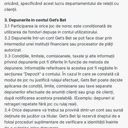
oricând, specificând acest lucru departamentului de relații cu
clienții.
3. Depunerile in contul Get’s Bet
3.1 Participarea la orice joc de noroc este condiționată de
utilizarea de fonduri depuse in contul utilizatorului.
3.2 Depunerile într-un cont Get’s Bet se pot face doar prin
intermediul unei instituții financiare sau procesator de plăți
autorizat.
3.3 Condițiile, limitele, comisioanele, taxele și alte informații
privind depunerile pot fi diferite în funcție de metoda de
depunere. Informațiile referitoare la acestea pot fi regăsite în
secțiunea “Depozit” a contului. În cazul în care se constată că
modul de joc nu justifică rulajul efectuat, Gets Bet poate decide
aplicarea de condiții, limite, comisioane sau taxe separate
depunerilor efectuate de anumiți clienți sau grup de clienți,
după notificarea acestora prealabilă. (Exemplu: depuneri si
retrageri repetate fără joc cu rulaj real).
3.4 Orice depunere va trebui sa provină dintr-un cont sau sursă
deținute de jucător ca titular. Get’s Bet își rezervă dreptul de a
folosi proceduri suplimentare de verificare a identității înainte
de a autoriza orice depunere.