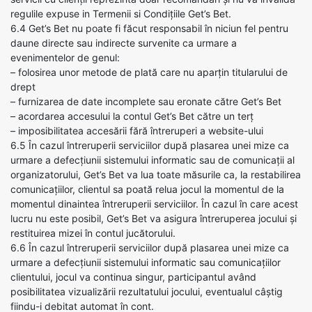
regulile expuse in Termenii si Condițiile Get’s Bet.
6.4 Get’s Bet nu poate fi făcut responsabil în niciun fel pentru
daune directe sau indirecte survenite ca urmare a
evenimentelor de genul:
– folosirea unor metode de plată care nu aparțin titularului de
drept
– furnizarea de date incomplete sau eronate către Get’s Bet
– acordarea accesului la contul Get’s Bet către un terț
– imposibilitatea accesării fără întreruperi a website-ului
6.5 În cazul întreruperii serviciilor după plasarea unei mize ca
urmare a defecțiunii sistemului informatic sau de comunicații al
organizatorului, Get’s Bet va lua toate măsurile ca, la restabilirea
comunicațiilor, clientul sa poată relua jocul la momentul de la
momentul dinaintea întreruperii serviciilor. În cazul în care acest
lucru nu este posibil, Get’s Bet va asigura întreruperea jocului și
restituirea mizei în contul jucătorului.
6.6 În cazul întreruperii serviciilor după plasarea unei mize ca
urmare a defecțiunii sistemului informatic sau comunicațiilor
clientului, jocul va continua singur, participantul având
posibilitatea vizualizării rezultatului jocului, eventualul câștig
fiindu-i debitat automat în cont.