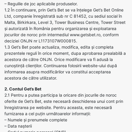
– Regulile de joc aplicabile produselor.
1.2 În continuare, prin Get’s Bet se va înțelege Get’s Bet Online
Ltd, companie înregistrată sub nr C 81452, cu sediul social în
Malta, Birkirkara, Level 3, Tower Business Centre, Tower Street
și autorizată în România pentru organizarea și exploatarea
jocurilor de noroc prin intermediul www.getsbet.ro, conform
deciziei ONJN nr L1173107W000815.
1.3 Get’s Bet poate actualiza, modifica, edita și completa
prezentele reguli în orice moment, dupa aprobarea prealabilă a
acestora de către ONJN. Orice modificare va fi adusă la
cunoștință clienților. Continuarea folosirii website-ului după
informarea asupra modificărilor va constitui acceptarea
acestora de către utilizator.
2. Contul Get’s Bet
2.1 Pentru a putea participa la oricare din jocurile de noroc
oferite de Get’s Bet, este necesară deschiderea unui cont prin
înregistrarea pe website. Pentru aceasta, este necesară
furnizarea a cel puțin următoarelor informații:
– Numele și prenumele complete
– Data nașterii