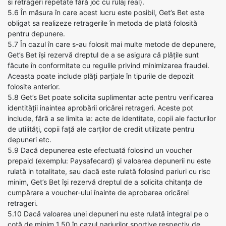
si retrageri repetate fără joc cu rulaj real).
5.6 În măsura în care acest lucru este posibil, Get’s Bet este
obligat sa realizeze retragerile în metoda de plată folosită
pentru depunere.
5.7 În cazul în care s-au folosit mai multe metode de depunere,
Get’s Bet își rezervă dreptul de a se asigura că plățile sunt
făcute în conformitate cu regulile privind minimizarea fraudei.
Aceasta poate include plăți parțiale în tipurile de depozit
folosite anterior.
5.8 Get’s Bet poate solicita suplimentar acte pentru verificarea
identității inaintea aprobării oricărei retrageri. Aceste pot
include, fără a se limita la: acte de identitate, copii ale facturilor
de utilități, copii față ale carților de credit utilizate pentru
depuneri etc.
5.9 Dacă depunerea este efectuată folosind un voucher
prepaid (exemplu: Paysafecard) și valoarea depunerii nu este
rulată in totalitate, sau dacă este rulată folosind pariuri cu risc
minim, Get’s Bet își rezervă dreptul de a solicita chitanța de
cumpărare a voucher-ului înainte de aprobarea oricărei
retrageri.
5.10 Dacă valoarea unei depuneri nu este rulată integral pe o
cotă de minim 1.50 în cazul pariurilor sportive respectiv de