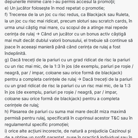
depunerile minime care i-au permis accesul la promoţii;
e) Un jucător foloseşte în mod repetat o promotie;
f) Trecerea de la un joc cu risc redus, ca Blackjack sau Ruleta,
la un joc cu risc mai ridicat, precum sloturi sau scratch cards, în
urma unui câștig mai mare, cu scopul de a atinge mai repede
cerința de rulaj -> Când un jucător cu un bonus activ câștigă
mai mult decât dublul valorii bonusului, el trebuie să continue să
joace în aceeași manieră până când cerința de rulaj a fost
îndeplinită.
g) Dacă treceți de la pariuri cu un grad ridicat de risc la pariuri
cu un risc mai mic, de la 1:3 în jos (de exemplu, pariuri pe roșie /
neagră, par / impar, coloane sau orice formă de blackjack)
pentru a completa cerințele de rulaj -> Dacă treceți de la pariuri
cu un grad ridicat de risc la pariuri cu un risc mai mic, de la 1:3
în jos (de exemplu, pariuri pe roșie / neagră, par / impar,
coloane sau orice formă de blackjack) pentru a completa
cerințele de rulaj;
h) Plasarea de pariuri cu suma mai mare decât miza maximă
permisă pentru rulaj, specificată în cuprinsul acestor T&C sau în
regulamentul specific promoției;
i) orice alte acțiuni incorecte, de natură a prejudicia Cazinoul și
de a obține un profit garantat, puse în practică individual sau în