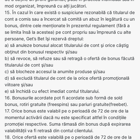
mod organizat, împreună cu alți jucători.
15. În cazul în care există o suspiciune rezonabilă că titularul de
cont a comis sau a încercat să comită un abuz în legătură cu un
bonus, dintre cele menționate în prezentul regulament (fără a
se limita însă la acestea) pe cont propriu sau împreună cu alte
persoane, Get’s Bet îşi rezervă dreptul:
a) să anuleze bonusul alocat titularului de cont şi orice câştig
obţinut din bonusul respectiv şi/sau
b) să revoce, să refuze sau să retragă o ofertă de bonus făcută
titularului de cont şi/sau
c) să blocheze accesul la anumite produse şi/sau
d) să excludă titularul de cont de la orice ofertă promoţională
viitoare şi/sau
e) să închidă cu efect imediat contul titularului.
16. Bonusurile acordate pot fi acordate sub formă de sold
bonus, rotiri gratuite (freespins) sau pariuri gratuite(freebet).
17. Orice bonus este valabil pe o perioadă de 72 de ore de la
momentul activării dacă nu este specificat altfel în condițiile
promoției respective. Suma rămasă din bonus după expirarea
valabilității va fi retrasă din contul clientului.
18. Orice ofertă este valabilă pe o perioadă de 72 de ore de la