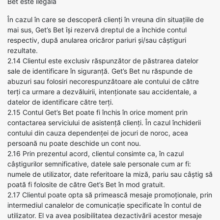
Bet este ilegală
În cazul în care se descoperă clienți în vreuna din situațiile de
mai sus, Get’s Bet își rezervă dreptul de a închide contul
respectiv, după anularea oricăror pariuri și/sau câștiguri
rezultate.
2.14 Clientul este exclusiv răspunzător de păstrarea datelor
sale de identificare în siguranță. Get’s Bet nu răspunde de
abuzuri sau folosiri necorespunzătoare ale contului de către
terți ca urmare a dezvăluirii, intenționate sau accidentale, a
datelor de identificare către terți.
2.15 Contul Get’s Bet poate fi închis în orice moment prin
contactarea serviciului de asistență clienți. În cazul închiderii
contului din cauza dependenței de jocuri de noroc, acea
persoană nu poate deschide un cont nou.
2.16 Prin prezentul acord, clientul consimte ca, în cazul
câștigurilor semnificative, datele sale personale cum ar fi:
numele de utilizator, date referitoare la miză, pariu sau câștig să
poată fi folosite de către Get’s Bet în mod gratuit.
2.17 Clientul poate opta să primească mesaje promoționale, prin
intermediul canalelor de comunicație specificate în contul de
utilizator. El va avea posibilitatea dezactivării acestor mesaje