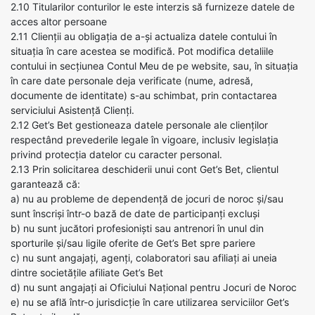
2.10 Titularilor conturilor le este interzis să furnizeze datele de
acces altor persoane
2.11 Clienții au obligația de a-și actualiza datele contului în
situația în care acestea se modifică. Pot modifica detaliile
contului in secțiunea Contul Meu de pe website, sau, în situația
în care date personale deja verificate (nume, adresă,
documente de identitate) s-au schimbat, prin contactarea
serviciului Asistență Clienți.
2.12 Get’s Bet gestioneaza datele personale ale clienților
respectând prevederile legale în vigoare, inclusiv legislația
privind protecția datelor cu caracter personal.
2.13 Prin solicitarea deschiderii unui cont Get’s Bet, clientul
garantează că:
a) nu au probleme de dependență de jocuri de noroc și/sau
sunt înscriși într-o bază de date de participanți excluși
b) nu sunt jucători profesioniști sau antrenori în unul din
sporturile și/sau ligile oferite de Get’s Bet spre pariere
c) nu sunt angajați, agenți, colaboratori sau afiliați ai uneia
dintre societățile afiliate Get’s Bet
d) nu sunt angajați ai Oficiului Național pentru Jocuri de Noroc
e) nu se află într-o jurisdicție în care utilizarea serviciilor Get’s