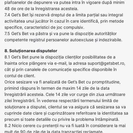
plafoanelor de depunere va putea intra în vigoare după minim
48 de ore de la înregistrarea acesteia.
7.4 Get’s Bet își rezervă dreptul de a limita parțial sau integral
activitatea unui jucător în cazul în care identifică, prin metode
specifice, caracteristici de joc compulsiv.
7.5 Get’s Bet va păstra și va pune la dispoziție autorităților
competente registrul persoanelor autoexcluse și indezirabile.
8. Soluționarea disputelor
8.1 Get’s Bet pune la dispoziția clienților posibilitatea de a
înainta orice plângere via e-mail, la adresa suport@getsbet.ro,
cât și prin canalele de comunicație specifice disponibile în
contul de client.
Orice sesizare va fi analizată de Get’s Bet cu promptitudine,
primind răspuns în termen de maxim 14 zile de la data
înregistrării acesteia. Cele 14 zile vor curge din ziua următoare
zilei înregistrării. În vederea respectării termenului limită de
soluționare a disputei, clientul se va asigura că sesizarea sa va
cuprinde date clare și cuprinzătoare referitoare la identitatea sa
precum si toate detaliile cu privire la problema întâmpinată.
8.2 Nicio cerere cu pretenții nu va fi luată în considerare la mai
mult de 90 de zile de la data tranzacției reclamate.