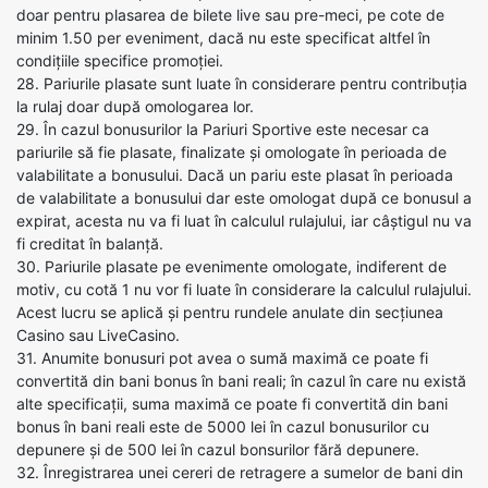
doar pentru plasarea de bilete live sau pre-meci, pe cote de
minim 1.50 per eveniment, dacă nu este specificat altfel în
condițiile specifice promoției.
28. Pariurile plasate sunt luate în considerare pentru contribuția
la rulaj doar după omologarea lor.
29. În cazul bonusurilor la Pariuri Sportive este necesar ca
pariurile să fie plasate, finalizate și omologate în perioada de
valabilitate a bonusului. Dacă un pariu este plasat în perioada
de valabilitate a bonusului dar este omologat după ce bonusul a
expirat, acesta nu va fi luat în calculul rulajului, iar câștigul nu va
fi creditat în balanță.
30. Pariurile plasate pe evenimente omologate, indiferent de
motiv, cu cotă 1 nu vor fi luate în considerare la calculul rulajului.
Acest lucru se aplică și pentru rundele anulate din secțiunea
Casino sau LiveCasino.
31. Anumite bonusuri pot avea o sumă maximă ce poate fi
convertită din bani bonus în bani reali; în cazul în care nu există
alte specificații, suma maximă ce poate fi convertită din bani
bonus în bani reali este de 5000 lei în cazul bonusurilor cu
depunere și de 500 lei în cazul bonsurilor fără depunere.
32. Înregistrarea unei cereri de retragere a sumelor de bani din