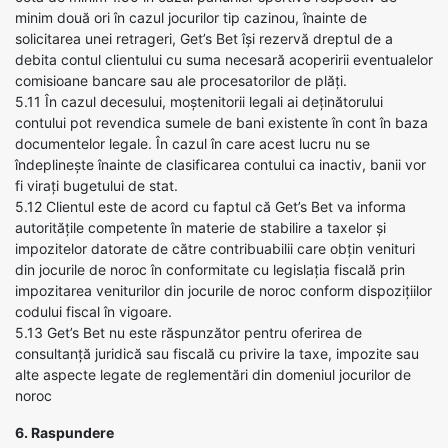
minim două ori în cazul jocurilor tip cazinou, înainte de
solicitarea unei retrageri, Get’s Bet își rezervă dreptul de a
debita contul clientului cu suma necesară acoperirii eventualelor
comisioane bancare sau ale procesatorilor de plăți.
5.11 În cazul decesului, moștenitorii legali ai deținătorului
contului pot revendica sumele de bani existente în cont în baza
documentelor legale. În cazul în care acest lucru nu se
îndeplinește înainte de clasificarea contului ca inactiv, banii vor
fi virați bugetului de stat.
5.12 Clientul este de acord cu faptul că Get’s Bet va informa
autoritățile competente în materie de stabilire a taxelor și
impozitelor datorate de către contribuabilii care obțin venituri
din jocurile de noroc în conformitate cu legislația fiscală prin
impozitarea veniturilor din jocurile de noroc conform dispozițiilor
codului fiscal în vigoare.
5.13 Get’s Bet nu este răspunzător pentru oferirea de
consultanță juridică sau fiscală cu privire la taxe, impozite sau
alte aspecte legate de reglementări din domeniul jocurilor de
noroc
6. Raspundere