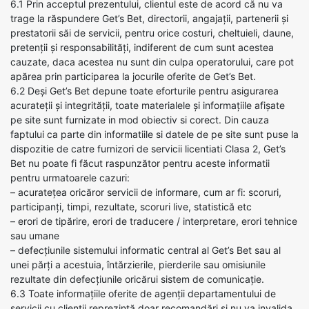
6.1 Prin acceptul prezentului, clientul este de acord că nu va
trage la răspundere Get’s Bet, directorii, angajații, partenerii și
prestatorii săi de servicii, pentru orice costuri, cheltuieli, daune,
pretenții și responsabilități, indiferent de cum sunt acestea
cauzate, daca acestea nu sunt din culpa operatorului, care pot
apărea prin participarea la jocurile oferite de Get’s Bet.
6.2 Deși Get’s Bet depune toate eforturile pentru asigurarea
acurateții și integrității, toate materialele și informațiile afișate
pe site sunt furnizate in mod obiectiv si corect. Din cauza
faptului ca parte din informatiile si datele de pe site sunt puse la
dispozitie de catre furnizori de servicii licentiati Clasa 2, Get’s
Bet nu poate fi făcut raspunzător pentru aceste informatii
pentru urmatoarele cazuri:
– acuratețea oricăror servicii de informare, cum ar fi: scoruri,
participanți, timpi, rezultate, scoruri live, statistică etc
– erori de tipărire, erori de traducere / interpretare, erori tehnice
sau umane
– defecțiunile sistemului informatic central al Get’s Bet sau al
unei părți a acestuia, întărzierile, pierderile sau omisiunile
rezultate din defecțiunile oricărui sistem de comunicație.
6.3 Toate informațiile oferite de agenții departamentului de
servicii cu clienții reprezintă doar recomandări și nu va invalida