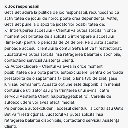
7. Joc responsabil
Get’s Bet aderă la politica de joc responsabil, recunoscând că
activitatea de jocuri de noroc poate crea dependență. Astfel,
Get’s Bet pune la dispoziția jucătorilor posibilitatea de:
7.1 Întreruperea accesului – Clientul va putea solicita în orice
moment posibilitatea de a solicita o întrerupere a accesului
(time-out) pentru o perioada de 24 de ore. Pe durata acestei
perioade accesul clientului la contul Get’s Bet va fi restricționat.
Jucătorul va putea solicita insă retragerea balanței disponibile,
contactând serviciul Asistență Clienți.
7.2 Autoexcludere – Clientul va avea în orice moment
posibilitatea de a opta pentru autoexcludere, pentru o perioadă
prestabilită de o săptămână (7 zile), o lună (30 de zile), șase
luni sau permanent. Această opțiune este disponibilă în meniul
contului de utilizator sau prin trimiterea unui e-mail către
servicul Asistență Clienți (suport@getsbet.ro). Cererile de
autoexcludere vor avea efect imediat.
Pe perioada autoexcluderii, accesul clientului la contul său Get’s
Bet va fi restricţionat. Jucătorul va putea solicita însă
retragerea balanței disponibile, contactând serviciul Asistență
Clienți.