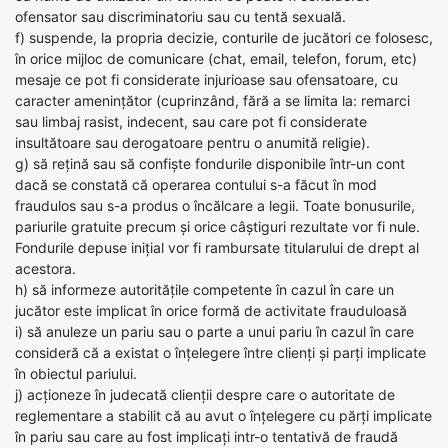
ofensator sau discriminatoriu sau cu tentă sexuală.
f) suspende, la propria decizie, conturile de jucători ce folosesc,
în orice mijloc de comunicare (chat, email, telefon, forum, etc)
mesaje ce pot fi considerate injurioase sau ofensatoare, cu
caracter amenințător (cuprinzând, fără a se limita la: remarci
sau limbaj rasist, indecent, sau care pot fi considerate
insultătoare sau derogatoare pentru o anumită religie).
g) să rețină sau să confiște fondurile disponibile într-un cont
dacă se constată că operarea contului s-a făcut în mod
fraudulos sau s-a produs o încălcare a legii. Toate bonusurile,
pariurile gratuite precum și orice câștiguri rezultate vor fi nule.
Fondurile depuse inițial vor fi rambursate titularului de drept al
acestora.
h) să informeze autoritățile competente în cazul în care un
jucător este implicat în orice formă de activitate frauduloasă
i) să anuleze un pariu sau o parte a unui pariu în cazul în care
consideră că a existat o înțelegere între clienți și parți implicate
în obiectul pariului.
j) acționeze în judecată clienții despre care o autoritate de
reglementare a stabilit că au avut o înțelegere cu părți implicate
în pariu sau care au fost implicați intr-o tentativă de fraudă