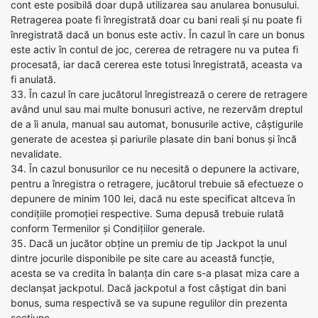
cont este posibilă doar după utilizarea sau anularea bonusului.
Retragerea poate fi înregistrată doar cu bani reali și nu poate fi
înregistrată dacă un bonus este activ. În cazul în care un bonus
este activ în contul de joc, cererea de retragere nu va putea fi
procesată, iar dacă cererea este totusi înregistrată, aceasta va
fi anulată.
33. În cazul în care jucătorul înregistrează o cerere de retragere
având unul sau mai multe bonusuri active, ne rezervăm dreptul
de a îi anula, manual sau automat, bonusurile active, câștigurile
generate de acestea și pariurile plasate din bani bonus și încă
nevalidate.
34. În cazul bonusurilor ce nu necesită o depunere la activare,
pentru a înregistra o retragere, jucătorul trebuie să efectueze o
depunere de minim 100 lei, dacă nu este specificat altceva în
condițiile promoției respective. Suma depusă trebuie rulată
conform Termenilor și Condițiilor generale.
35. Dacă un jucător obține un premiu de tip Jackpot la unul
dintre jocurile disponibile pe site care au această funcție,
acesta se va credita în balanța din care s-a plasat miza care a
declanșat jackpotul. Dacă jackpotul a fost câștigat din bani
bonus, suma respectivă se va supune regulilor din prezenta
secțiune.