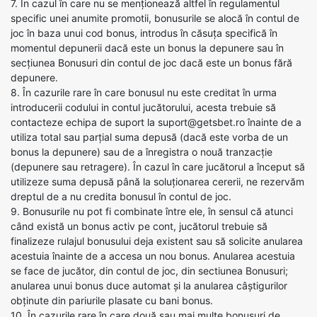
7. În cazul în care nu se menționează altfel în regulamentul
specific unei anumite promotii, bonusurile se alocă în contul de
joc în baza unui cod bonus, introdus în căsuța specifică în
momentul depunerii dacă este un bonus la depunere sau în
secțiunea Bonusuri din contul de joc dacă este un bonus fără
depunere.
8. În cazurile rare în care bonusul nu este creditat în urma
introducerii codului in contul jucătorului, acesta trebuie să
contacteze echipa de suport la suport@getsbet.ro înainte de a
utiliza total sau parțial suma depusă (dacă este vorba de un
bonus la depunere) sau de a înregistra o nouă tranzacție
(depunere sau retragere). În cazul în care jucătorul a început să
utilizeze suma depusă până la soluționarea cererii, ne rezervăm
dreptul de a nu credita bonusul în contul de joc.
9. Bonusurile nu pot fi combinate între ele, în sensul că atunci
când există un bonus activ pe cont, jucătorul trebuie să
finalizeze rulajul bonusului deja existent sau să solicite anularea
acestuia înainte de a accesa un nou bonus. Anularea acestuia
se face de jucător, din contul de joc, din sectiunea Bonusuri;
anularea unui bonus duce automat și la anularea câștigurilor
obținute din pariurile plasate cu bani bonus.
10. În cazurile rare în care două sau mai multe bonusuri de