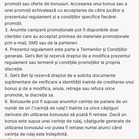
promoții sau oferte de bonusuri. Accesarea unui bonus sau a
unei promoții echivalează cu acceptarea de către jucător a
prezentului regulament și a condițiilor specifice fiecărei
promoții.
3. Anumite campanii promoționale pot fi disponibile doar
clienților care au acceptat primirea de materiale promoționale
prin e-mail, SMS sau de la parteneri.
4. Prezentul regulament este parte a Termenilor și Condițiilor
generale. Get’s Bet își rezervă dreptul de a modifica prezentul
regulament sau termenii și condițiile promoțiilor la propria
discreție.
5. Get’s Bet își rezervă dreptul de a solicita documente
suplimentare de verificare a identității inainte de creditarea unui
bonus și de a modifica, anula, retrage sau refuza orice
promotie, la discreția sa.
6. Bonusurile pot fi supuse anumitor cerințe de pariere de un
număr de ori (“cerinţă de rulaj”) înainte ca orice câștiguri
derivate din utilizarea bonusului să poată fi retrase. Dacă un
bonus este supus unei cerinţe de rulaj, câştigurile generate de
utilizarea bonusului vor putea fi retrase numai atunci când
cerinţa de rulaj este îndeplinită.