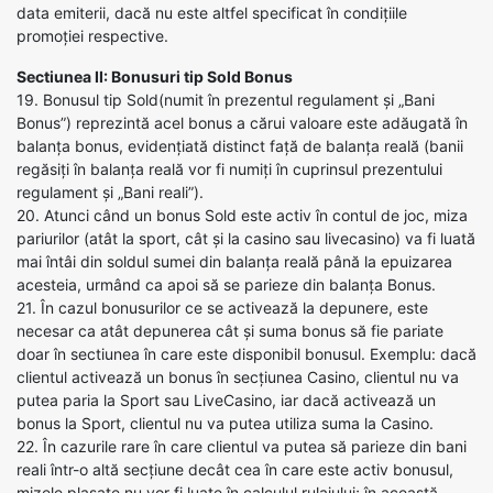
data emiterii, dacă nu este altfel specificat în condițiile
promoției respective.
Sectiunea II: Bonusuri tip Sold Bonus
19. Bonusul tip Sold(numit în prezentul regulament și „Bani
Bonus”) reprezintă acel bonus a cărui valoare este adăugată în
balanța bonus, evidențiată distinct față de balanța reală (banii
regăsiți în balanța reală vor fi numiți în cuprinsul prezentului
regulament și „Bani reali”).
20. Atunci când un bonus Sold este activ în contul de joc, miza
pariurilor (atât la sport, cât și la casino sau livecasino) va fi luată
mai întâi din soldul sumei din balanța reală până la epuizarea
acesteia, urmând ca apoi să se parieze din balanța Bonus.
21. În cazul bonusurilor ce se activează la depunere, este
necesar ca atât depunerea cât și suma bonus să fie pariate
doar în sectiunea în care este disponibil bonusul. Exemplu: dacă
clientul activează un bonus în secțiunea Casino, clientul nu va
putea paria la Sport sau LiveCasino, iar dacă activează un
bonus la Sport, clientul nu va putea utiliza suma la Casino.
22. În cazurile rare în care clientul va putea să parieze din bani
reali într-o altă secțiune decât cea în care este activ bonusul,
mizele plasate nu vor fi luate în calculul rulajului; în această